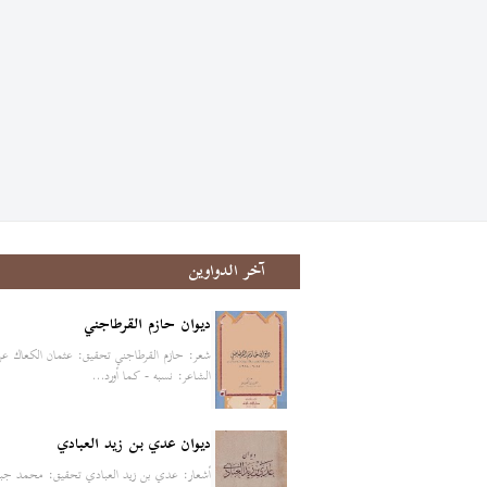
آخر الدواوين
ديوان حازم القرطاجني
شعر: حازم القرطاجني تحقيق: عثمان الكعاك ع
الشاعر: نسبه - كما أورد…
ديوان عدي بن زيد العبادي
أشعار: عدي بن زيد العبادي تحقيق: محمد جبا