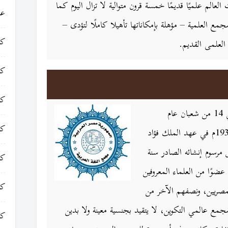
لعالم علميًا قديمًا خمسة قرون متوالية لا تزال اليوم كما
عا
 العلمية – مؤهلة بإمكاناتها تأهيلا كاملًا لتؤدى –
كت
العلمى القديم.
كت
كت
تأسس مجمع اللغة العربية في القاهرة في 14 من شعبان عام
كت
1351هـ الموافق 13 من ديسمبر سنة 1932م في عهد الملك فؤاد
لعمل فيه سنة 1934م، ونص مرسوم إنشائه الصادر سنة
كت
1932م على أن يتكون المجمع من 20 عضوًا من العلماء المعروفين
كت
لمصريين، ونصفهم الآخر من
جمع عالمي التكوين، لا يتقيد بجنسية معينة ولا بدين
كت