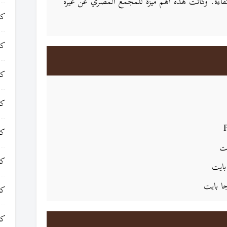
الكفاءة. وكانت هذه أهم ميزة للمجمع المصري عن غيره
كت
كت
كت
كت
كت
كت
كت
كت