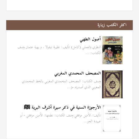
اكثر الكتب زيارة
أصول الطهي
النظري والعملي (كامل) تأليف: نظيرة نيقولا ، و بهية عثمان وصف
الكتاب: …
المصحف المحمدي المغربي
وصف الكتاب: المصحف المحمدي المغربي بالخط المحمدي
المغربي الذي أصدرته مؤ…
الأرجوزة السنية في ذكر سيرة أشرف البرية ﷺ
تأليف: الأمين موافقي وصف الكتاب: نظمها: الأمين موافقي - أبو
عبيدة الجز…