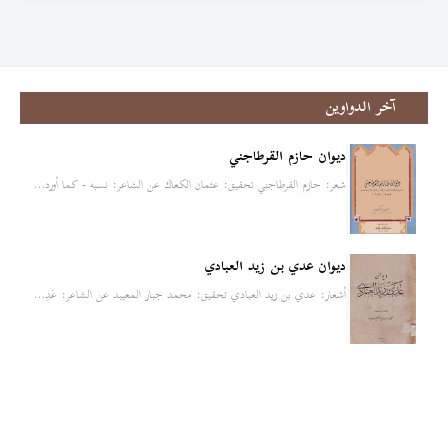
آخر الدواوين
ديوان حازم القرطاجني
شعر: حازم القرطاجني تحقيق: عثمان الكعاك عن الشاعر: نسبه - كما أورد…
ديوان عدي بن زيد العبادي
أشعار: عدي بن زيد العبادي تحقيق: محمد جبار المعيبد عن الشاعر: عَدِ…