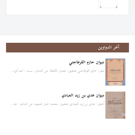
آخر الدواوين
ديوان حازم القرطاجني
شعر: حازم القرطاجني تحقيق: عثمان الكعاك عن الشاعر: نسبه - كما أورد…
ديوان عدي بن زيد العبادي
أشعار: عدي بن زيد العبادي تحقيق: محمد جبار المعيبد عن الشاعر: عَدِ…