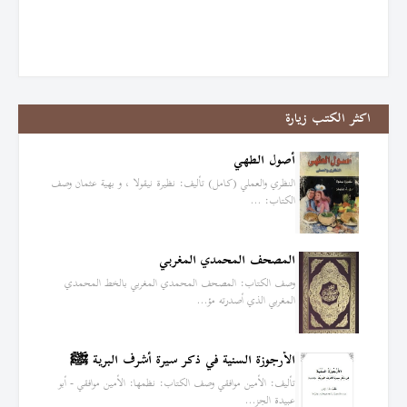
اكثر الكتب زيارة
أصول الطهي
النظري والعملي (كامل) تأليف: نظيرة نيقولا ، و بهية عثمان وصف
الكتاب: …
المصحف المحمدي المغربي
وصف الكتاب: المصحف المحمدي المغربي بالخط المحمدي
المغربي الذي أصدرته مؤ…
الأرجوزة السنية في ذكر سيرة أشرف البرية ﷺ
تأليف: الأمين موافقي وصف الكتاب: نظمها: الأمين موافقي - أبو
عبيدة الجز…