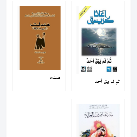
هملت
ثم لم يبق أحد