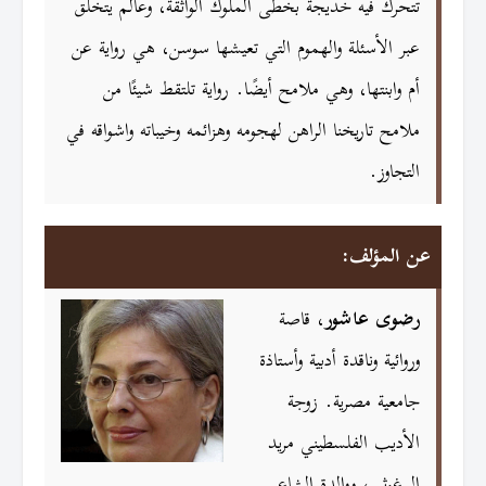
تتحرك فيه خديجة بخطى الملوك الواثقة، وعالم يتخلق
عبر الأسئلة والهموم التي تعيشها سوسن، هي رواية عن
أم وابنتها، وهي ملامح أيضًا. رواية تلتقط شيئًا من
ملامح تاريخنا الراهن لهجومه وهزائمه وخيباته واشواقه في
التجاوز.
عن المؤلف:
رضوى عاشور
، قاصة
وروائية وناقدة أدبية وأستاذة
جامعية مصرية. زوجة
الأديب الفلسطيني مريد
البرغوثي، ووالدة الشاعر