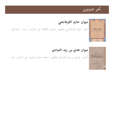
آخر الدواوين
ديوان حازم القرطاجني
شعر: حازم القرطاجني تحقيق: عثمان الكعاك عن الشاعر: نسبه - كما أورد…
ديوان عدي بن زيد العبادي
أشعار: عدي بن زيد العبادي تحقيق: محمد جبار المعيبد عن الشاعر: عَدِ…