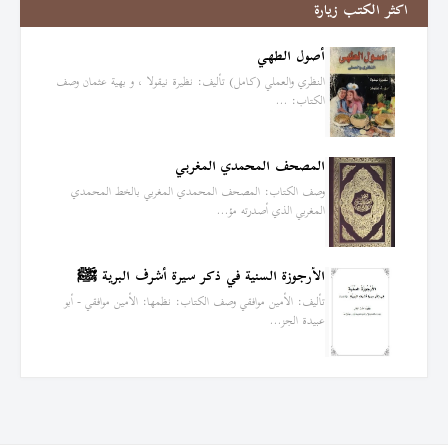
اكثر الكتب زيارة
أصول الطهي
النظري والعملي (كامل) تأليف: نظيرة نيقولا ، و بهية عثمان وصف
الكتاب: …
المصحف المحمدي المغربي
وصف الكتاب: المصحف المحمدي المغربي بالخط المحمدي
المغربي الذي أصدرته مؤ…
الأرجوزة السنية في ذكر سيرة أشرف البرية ﷺ
تأليف: الأمين موافقي وصف الكتاب: نظمها: الأمين موافقي - أبو
عبيدة الجز…