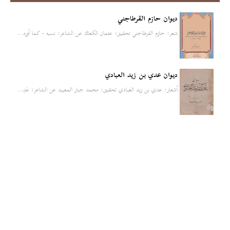
ديوان حازم القرطاجني
شعر: حازم القرطاجني تحقيق: عثمان الكعاك عن الشاعر: نسبه - كما أورد…
ديوان عدي بن زيد العبادي
أشعار: عدي بن زيد العبادي تحقيق: محمد جبار المعيبد عن الشاعر: عَدِ…