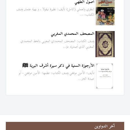
أصول الطهي
النظري والعملي (كامل) تأليف: نظيرة نيقولا ، و بهية عثمان وصف
الكتاب: …
المصحف المحمدي المغربي
وصف الكتاب: المصحف المحمدي المغربي بالخط المحمدي
المغربي الذي أصدرته مؤ…
الأرجوزة السنية في ذكر سيرة أشرف البرية ﷺ
تأليف: الأمين موافقي وصف الكتاب: نظمها: الأمين موافقي - أبو
عبيدة الجز…
آخر الدواوين