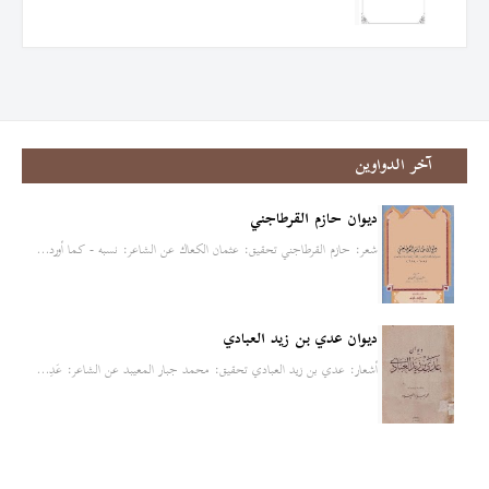
آخر الدواوين
ديوان حازم القرطاجني
شعر: حازم القرطاجني تحقيق: عثمان الكعاك عن الشاعر: نسبه - كما أورد…
ديوان عدي بن زيد العبادي
أشعار: عدي بن زيد العبادي تحقيق: محمد جبار المعيبد عن الشاعر: عَدِ…