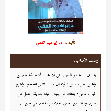
تأليف:
د. إبراهيم الفقي
وصف الكتاب:
يا تُرى.. ما هو السبب في أن هناك أشخاصًا متميزين
وآخرين غير متميزين؟ وكذلك هناك أناس ناجحون وآخرون
غير ناجحين؟ وهناك من يعيش حياته بطريقة أفضل من
غيره، وهناك من يحقق أحلامه وأهدافه، في حين أن