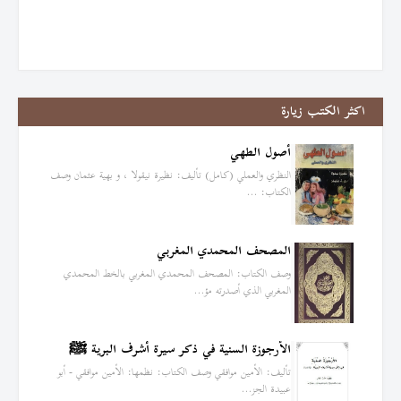
اكثر الكتب زيارة
أصول الطهي
النظري والعملي (كامل) تأليف: نظيرة نيقولا ، و بهية عثمان وصف
الكتاب: …
المصحف المحمدي المغربي
وصف الكتاب: المصحف المحمدي المغربي بالخط المحمدي
المغربي الذي أصدرته مؤ…
الأرجوزة السنية في ذكر سيرة أشرف البرية ﷺ
تأليف: الأمين موافقي وصف الكتاب: نظمها: الأمين موافقي - أبو
عبيدة الجز…