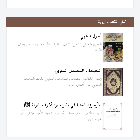
اكثر الكتب زيارة
أصول الطهي
النظري والعملي (كامل) تأليف: نظيرة نيقولا ، و بهية عثمان وصف
الكتاب: …
المصحف المحمدي المغربي
وصف الكتاب: المصحف المحمدي المغربي بالخط المحمدي
المغربي الذي أصدرته مؤ…
الأرجوزة السنية في ذكر سيرة أشرف البرية ﷺ
تأليف: الأمين موافقي وصف الكتاب: نظمها: الأمين موافقي - أبو
عبيدة الجز…