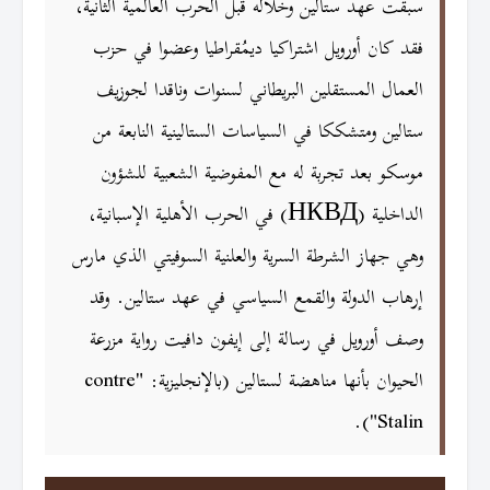
سبقت عهد ستالين وخلاله قبل الحرب العالمية الثانية،
فقد كان أورويل اشتراكيا ديمُقراطيا وعضوا في حزب
العمال المستقلين البريطاني لسنوات وناقدا لجوزيف
ستالين ومتشككا في السياسات الستالينية النابعة من
موسكو بعد تجربة له مع المفوضية الشعبية للشؤون
الداخلية (НКВД) في الحرب الأهلية الإسبانية،
وهي جهاز الشرطة السرية والعلنية السوفيتي الذي مارس
إرهاب الدولة والقمع السياسي في عهد ستالين. وقد
وصف أورويل في رسالة إلى إيفون دافيت رواية مزرعة
الحيوان بأنها مناهضة لستالين (بالإنجليزية: "contre
Stalin").