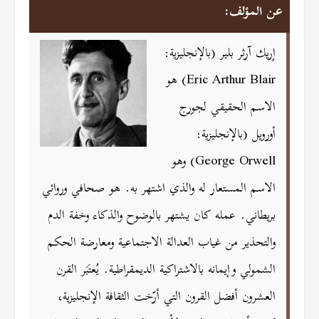
عن المؤلف:
إريك آرثر بلير (بالإنجليزية:
Eric Arthur Blair)‏ هو
الاسم الحقيقي لجورج
أورويل (بالإنجليزية:
George Orwell)‏ وهو
الاسم المستعار له والذي اشتهر به. هو صحافي وروائي
بريطاني. عمله كان يشتهر بالوضوح والذكاء وخفة الدم
والتحذير من غياب العدالة الاجتماعية ومعارضة الحكم
الشمولي وإيمانه بالاشتراكية الديمقراطية. يُعتَبَر القرن
العشرون أفضل القرون التي أرّخت الثقافة الإنجليزية،