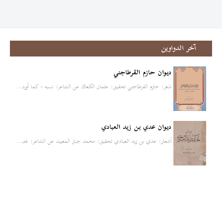
آخر الدواوين
ديوان حازم القرطاجني
شعر: حازم القرطاجني تحقيق: عثمان الكعاك عن الشاعر: نسبه - كما أورد…
ديوان عدي بن زيد العبادي
أشعار: عدي بن زيد العبادي تحقيق: محمد جبار المعيبد عن الشاعر: عَدِ…