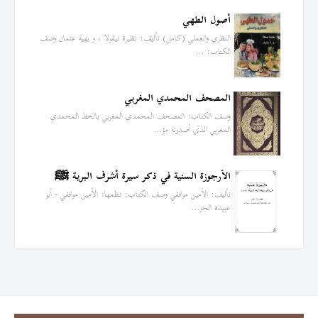
أصول الطهي
النظري والعملي (كامل) تأليف: نظيرة نيقولا ، و بهية عثمان وصف
الكتاب: …
المصحف المحمدي المغربي
وصف الكتاب: المصحف المحمدي المغربي بالخط المحمدي
المغربي الذي أصدرته مؤ…
الأرجوزة السنية في ذكر سيرة أشرف البرية ﷺ
تأليف: الأمين موافقي وصف الكتاب: نظمها: الأمين موافقي - أبو
عبيدة الجز…