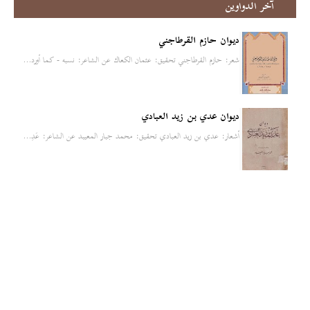
آخر الدواوين
ديوان حازم القرطاجني
شعر: حازم القرطاجني تحقيق: عثمان الكعاك عن الشاعر: نسبه - كما أورد…
ديوان عدي بن زيد العبادي
أشعار: عدي بن زيد العبادي تحقيق: محمد جبار المعيبد عن الشاعر: عَدِ…