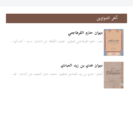
آخر الدواوين
ديوان حازم القرطاجني
شعر: حازم القرطاجني تحقيق: عثمان الكعاك عن الشاعر: نسبه - كما أورد…
ديوان عدي بن زيد العبادي
أشعار: عدي بن زيد العبادي تحقيق: محمد جبار المعيبد عن الشاعر: عَدِ…