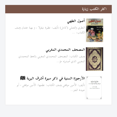
اكثر الكتب زيارة
أصول الطهي
النظري والعملي (كامل) تأليف: نظيرة نيقولا ، و بهية عثمان وصف
الكتاب: …
المصحف المحمدي المغربي
وصف الكتاب: المصحف المحمدي المغربي بالخط المحمدي
المغربي الذي أصدرته مؤ…
الأرجوزة السنية في ذكر سيرة أشرف البرية ﷺ
تأليف: الأمين موافقي وصف الكتاب: نظمها: الأمين موافقي - أبو
عبيدة الجز…