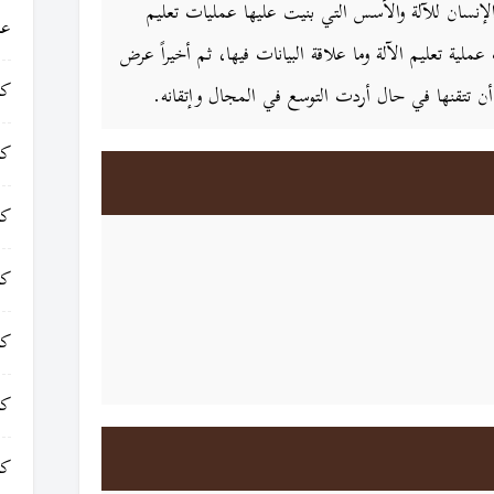
لإنسان للآلة والأسس التي بنيت عليها عمليات تعليم
عا
ية تعليم الآلة وما علاقة البيانات فيها، ثم أخيراً عرض
كت
ن تتقنها في حال أردت التوسع في المجال وإتقانه.
كت
كت
كت
كت
كت
كت