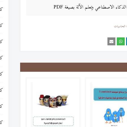
اء الاصطناعي وتعلم الآلة بصيغة PDF
كت
كت
 الحاسبات
كت
كت
كت
كت
كت
كت