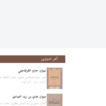
آخر الدواوين
ديوان حازم القرطاجني
شعر: حازم القرطاجني تحقيق: عثمان الكعاك ع
الشاعر: نسبه - كما أورد…
ديوان عدي بن زيد العبادي
أشعار: عدي بن زيد العبادي تحقيق: محمد جبا