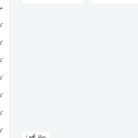
عا
كت
كت
كت
كت
كت
كت
كت
رسائل أقدم