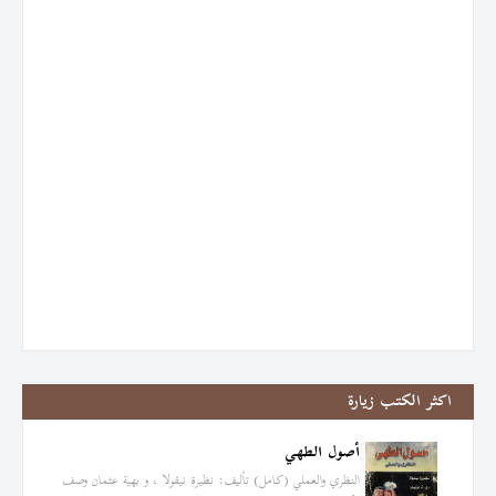
اكثر الكتب زيارة
أصول الطهي
النظري والعملي (كامل) تأليف: نظيرة نيقولا ، و بهية عثمان وصف