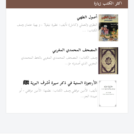
اكثر الكتب زيارة
أصول الطهي
النظري والعملي (كامل) تأليف: نظيرة نيقولا ، و بهية عثمان وصف
الكتاب: …
المصحف المحمدي المغربي
وصف الكتاب: المصحف المحمدي المغربي بالخط المحمدي
المغربي الذي أصدرته مؤ…
الأرجوزة السنية في ذكر سيرة أشرف البرية ﷺ
تأليف: الأمين موافقي وصف الكتاب: نظمها: الأمين موافقي - أبو
عبيدة الجز…