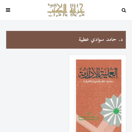
د. حامد سوادي عطية