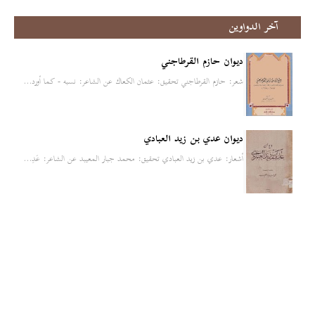
آخر الدواوين
ديوان حازم القرطاجني
شعر: حازم القرطاجني تحقيق: عثمان الكعاك عن الشاعر: نسبه - كما أورد…
ديوان عدي بن زيد العبادي
أشعار: عدي بن زيد العبادي تحقيق: محمد جبار المعيبد عن الشاعر: عَدِ…